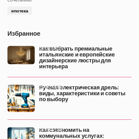
ипотека
Избранное
15-04-2026
Как выбрать премиальные
итальянские и европейские
дизайнерские люстры для
интерьера
25-02-2026
Ручная электрическая дрель:
виды, характеристики и советы
по выбору
18-02-2026
Как сэкономить на
коммунальных услугах: