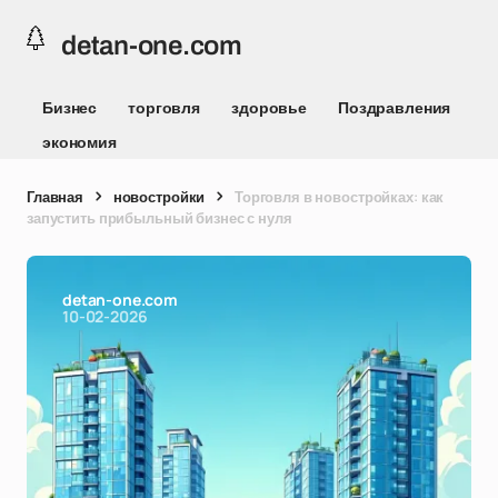
detan-one.com
Бизнес
торговля
здоровье
Поздравления
экономия
Главная
новостройки
Торговля в новостройках: как
запустить прибыльный бизнес с нуля
detan-one.com
10-02-2026