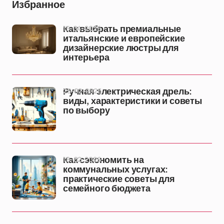
Избранное
15-04-2026
Как выбрать премиальные
итальянские и европейские
дизайнерские люстры для
интерьера
25-02-2026
Ручная электрическая дрель:
виды, характеристики и советы
по выбору
18-02-2026
Как сэкономить на
коммунальных услугах:
практические советы для
семейного бюджета