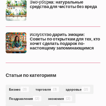
17-02-2026
Эко-уборка: натуральные
средства для чистоты без вреда
17-02-2026
Искусство дарить эмоции:
Советы по открыткам для тех, кто
хочет сделать подарок по-
настоящему запоминающимся
Статьи по категориям
Бизнес
(3)
торговля
(3)
здоровье
(2)
Поздравления
(2)
экономия
(2)