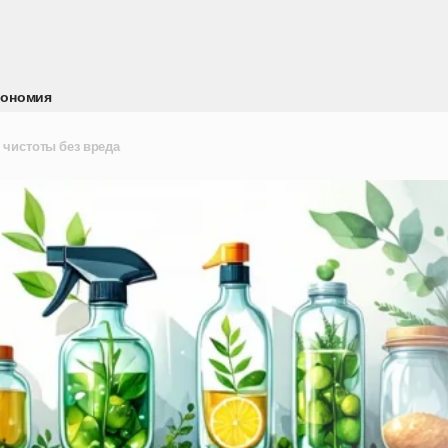
кономия
 чистоты без вреда