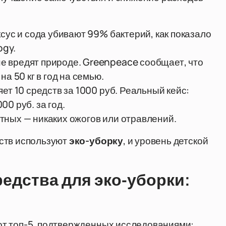
ксус и сода убивают 99% бактерий, как показало
ogy.
 вредят природе. Greenpeace сообщает, что
а 50 кг в год на семью.
яет 10 средств за 1000 руб. Реальный кейс:
0 руб. за год.
тных — никаких ожогов или отравлений.
ств используют
эко-уборку
, и уровень детской
едства для эко-уборки:
от топ-5, подтвержденных исследованиями: