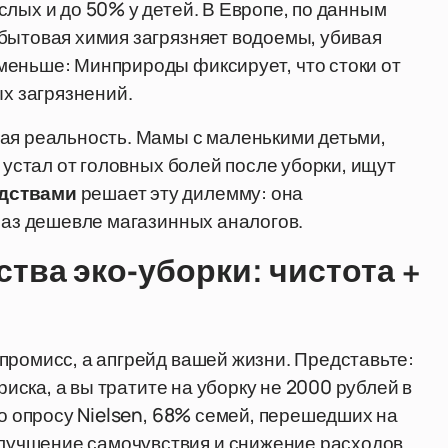
слых и до 50% у детей. В Европе, по данным
бытовая химия загрязняет водоемы, убивая
меньше: Минприроды фиксирует, что стоки от
х загрязнений.
ная реальность. Мамы с маленькими детьми,
 устал от головных болей после уборки, ищут
едствами
решает эту дилемму: она
 раз дешевле магазинных аналогов.
ва эко-уборки: чистота +
промисс, а апгрейд вашей жизни. Представьте:
риска, а вы тратите на уборку не 2000 рублей в
по опросу Nielsen, 68% семей, перешедших на
улучшение самочувствия и снижение расходов