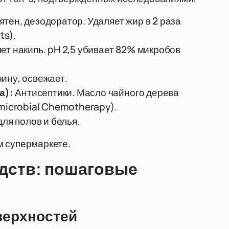
ятен, дезодоратор. Удаляет жир в 2 раза
ts).
ет накипь. pH 2,5 убивает 82% микробов
ину, освежает.
а):
Антисептики. Масло чайного дерева
imicrobial Chemotherapy).
я полов и белья.
м супермаркете.
дств: пошаговые
верхностей