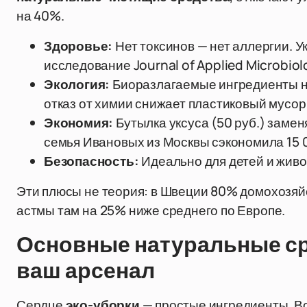
на 40%.
Здоровье:
Нет токсинов — нет аллергии. У
исследование Journal of Applied Microbiol
Экология:
Биоразлагаемые ингредиенты не
отказ от химии снижает пластиковый мусор н
Экономия:
Бутылка уксуса (50 руб.) замен
семья Ивановых из Москвы сэкономила 15 00
Безопасность:
Идеально для детей и живо
Эти плюсы не теория: в Швеции 80% домохозяй
астмы там на 25% ниже среднего по Европе.
Основные натуральные ср
ваш арсенал
Сердце
эко-уборки
— простые ингредиенты. В