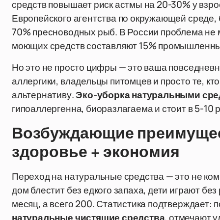
средств повышает риск астмы на 20-30% у взро
Европейского агентства по окружающей среде, 
70% пресноводных рыб. В России проблема не 
моющих средств составляют 15% промышленны
Но это не просто цифры — это ваша повседнев
аллергики, владельцы питомцев и просто те, кто
альтернативу.
Эко-уборка натуральными ср
гипоаллергенна, биоразлагаема и стоит в 5-10
Возбуждающие преимущест
здоровье + экономия
Переход на натуральные средства — это не ком
дом блестит без едкого запаха, дети играют без 
месяц, а всего 200. Статистика подтверждает: 
натуральные чистящие средства
, отмечают 