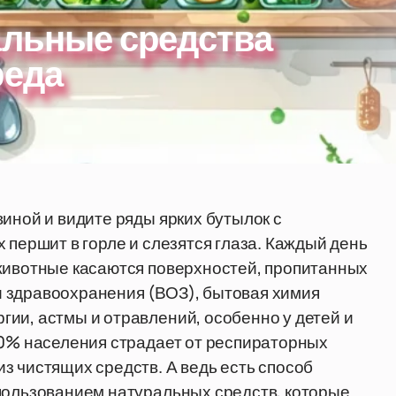
альные средства
реда
иной и видите ряды ярких бутылок с
 першит в горле и слезятся глаза. Каждый день
 животные касаются поверхностей, пропитанных
 здравоохранения (ВОЗ), бытовая химия
ии, астмы и отравлений, особенно у детей и
30% населения страдает от респираторных
з чистящих средств. А ведь есть способ
пользованием натуральных средств, которые