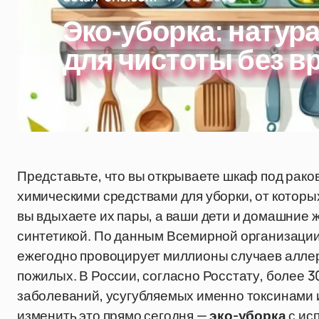
Эко-уборка: натур
для чистоты без в
Представьте, что вы открываете шкаф под раков
химическими средствами для уборки, от которых
вы вдыхаете их пары, а ваши дети и домашние
синтетикой. По данным Всемирной организации
ежегодно провоцирует миллионы случаев аллерг
пожилых. В России, согласно Росстату, более 
заболеваний, усугубляемых именно токсинами и
изменить это прямо сегодня —
эко-уборка
с ис