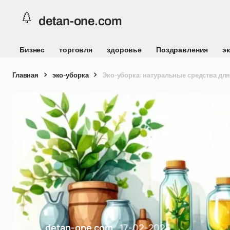
detan-one.com
Бизнес
торговля
здоровье
Поздравления
э
Главная
эко-уборка
Эко-уборка: натуральные средства для
detan-one.com
17-02-2026