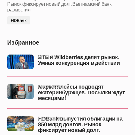
Рынок фиксирует новый долг.Вьетнамский банк
разместил
HDBank
Избранное
07-07-2026
ВТБ и Wildberries делят рынок.
Умная конкуренция в действии
06-07-2026
Маркетплейсы подводят
екатеринбуржцев. Посылки ждут
месяцами!
06-07-2026
HDBank выпустил облигации на
850 млрд донгов. Рынок
фиксирует новый долг.