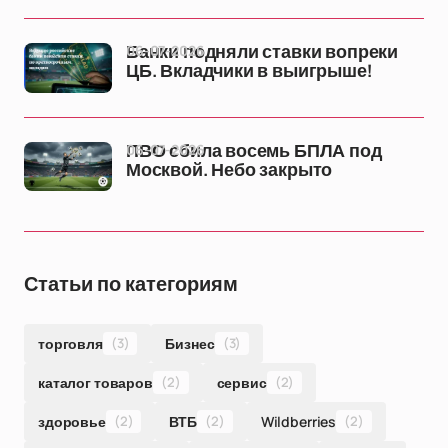
06-07-2026
Банки подняли ставки вопреки
ЦБ. Вкладчики в выигрыше!
06-07-2026
ПВО сбила восемь БПЛА под
Москвой. Небо закрыто
Статьи по категориям
торговля
(3)
Бизнес
(3)
каталог товаров
(2)
сервис
(2)
здоровье
(2)
ВТБ
(2)
Wildberries
(2)