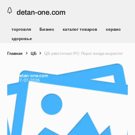
detan-one.com
торговля
Бизнес
каталог товаров
сервис
здоровье
Главная
ЦБ
ЦБ ужесточает IPO. Порог входа вырастет
detan-one.com
07-07-2026